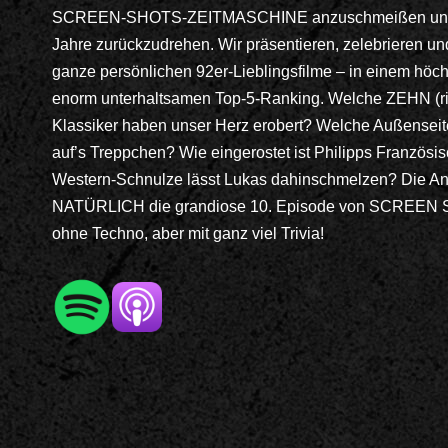
SCREEN-SHOTS-ZEITMASCHINE anzuschmeißen und d
Jahre zurückzudrehen. Wir präsentieren, zelebrieren un
ganze persönlichen 92er-Lieblingsfilme – in einem höch
enorm unterhaltsamen Top-5-Ranking. Welche ZEHN (ric
Klassiker haben unser Herz erobert? Welche Außenseite
auf’s Treppchen? Wie eingerostet ist Philipps Französ
Western-Schnulze lässt Lukas dahinschmelzen? Die Antw
NATÜRLICH die grandiose 10. Episode von SCREEN
ohne Techno, aber mit ganz viel Trivia!