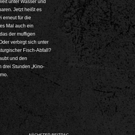
tweit unter Wasser und
ren. Jetzt heißt es
i erneut für die
ses Mal auch ein
 das der muffigen
er verbirgt sich unter
urgischer Fisch-Abfall?
taubt und den
n drei Stunden „Kino-
emo.