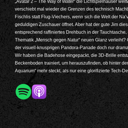
„Avatar 2 – The Way of Water“ die Lichtspielhäuser wel
verschiebt mal wieder die Grenzen des technisch Machba
Fischlis statt Flug-Viechers, wenn sich die Welt der Na’v
geduldigen Zuschauer öffnet. Aber hat der gute Jim die
entsprechend raffiniertes Drehbuch in der Tauchtasche,
Thematik „Mensch gegen Natur“ neuen Glanz verleiht? Od
der visuell-knusprigen Pandora-Panade doch nur dramat
Wir haben die Badehose eingepackt, die 3D-Brille ents
Beckenboden trainiert, um herauszufinden, ob hinter de
Aquarium“ mehr steckt, als nur eine glorifizierte Tech-D